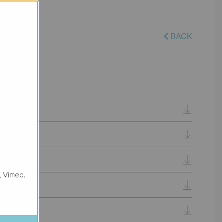
BACK
, Vimeo.