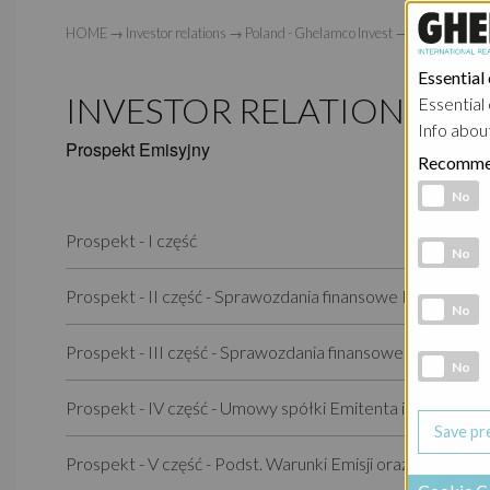
HOME
→
Investor relations
→
Poland - Ghelamco Invest
→
Prospekt Emi
Essential
INVESTOR RELATIONS P
Essential 
Info abou
Prospekt Emisyjny
Recomme
Functional 
No
Prospekt - I część
Analytic co
No
Prospekt - II część - Sprawozdania finansowe Emitenta
Marketing 
No
Prospekt - III część - Sprawozdania finansowe Gwaranta
Social Medi
No
Prospekt - IV część - Umowy spółki Emitenta i Gwaranta
Prospekt - V część - Podst. Warunki Emisji oraz Wzór Os