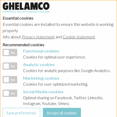
Essential cookies
Essential cookies are installed to ensure this website is working
properly
Investor relations
Info about
Privacy statement
and
Cookie statement
Recommended cookies
Functional cookies
Functional cookies
No
Cookies for optimal user experience.
Analytic cookies
Analytic cookies
No
HOME
→
Investor relations
→
Poland - Ghelamco Invest
→
Raporty
Cookies for analytic purposes like Google Analytics.
bieżące
Marketing cookies
Marketing cookies
No
Cookies for user optimized marketing.
BACK
Social Media cookies
Social Media cookies
No
2023
Optimal sharing on Facebook, Twitter, LinkedIn,
Instagram, Youtube, Vimeo.
Raport nr 1/2023 w związku z podjęciem decyzji w sprawie