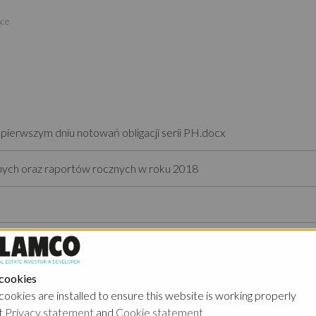
ące
pierwszym dniu notowań obligacji serii PH.docx
nych oraz raportów rocznych w roku 2018
w z Emisji Obligacji za IV kwartał 2017 roku
 cookies
cookies are installed to ensure this website is working properly
t
Privacy statement
and
Cookie statement