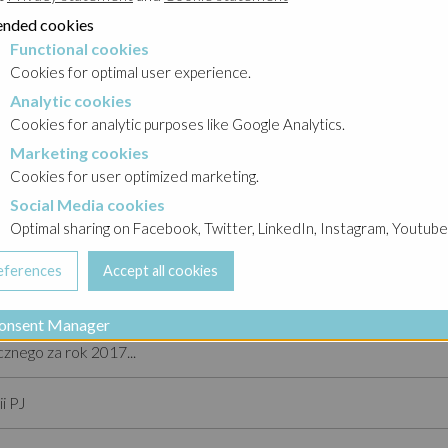
nded cookies
cznego za rok 2017
Functional cookies
cookies
Cookies for optimal user experience.
apitałowej Gwaranta za rok 2017
Analytic cookies
okies
Cookies for analytic purposes like Google Analytics.
Marketing cookies
cookies
Cookies for user optimized marketing.
Social Media cookies
a cookies
Optimal sharing on Facebook, Twitter, LinkedIn, Instagram, Youtube
Nowego Aktu Założycielskiego
onsent Manager
znego za rok 2017...
i PJ