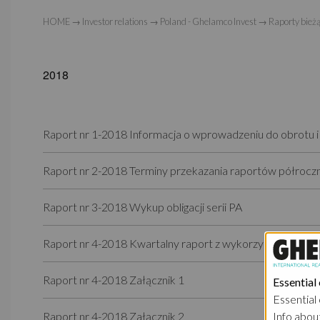
HOME
→
Investor relations
→
Poland - Ghelamco Invest
→
Raporty bież
2018
Raport nr 1-2018 Informacja o wprowadzeniu do obrotu i 
Raport nr 2-2018 Terminy przekazania raportów półrocz
Raport nr 3-2018 Wykup obligacji serii PA
Raport nr 4-2018 Kwartalny raport z wykorzystania środkó
Raport nr 4-2018 Załącznik 1
Essential
Essential 
Raport nr 4-2018 Załącznik 2
Info abou